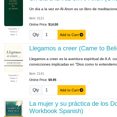
Un día a la vez en Al-Anon es un libro de meditacione
Item: 3121
Online Price:
$14.00
Popularity: 3
Promo: 0
Qty
Add to Cart
Rank: 3
Llegamos a creer (Came to Bel
Llegamos a creer es la aventura espiritual de A.A. 
convicciones implicadas en "Dios como lo entendemo
Item: 2141
Popularity: 1
Promo: 0
Online Price:
$9.95
Rank: 1
Qty
Add to Cart
La mujer y su práctica de los 
Workbook Spanish)