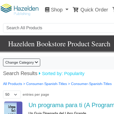
Shop
Quick Order
Shop
0
Hazelden Bookstore Product Search
Change Category
Search Results
Sorted by: Popularity
All Products
> Consumer-Spanish-Titles >
Consumer-Spanish-Titles
entries per page
Un programa para ti (A Program
Un Guia Disenada del Libro Grande