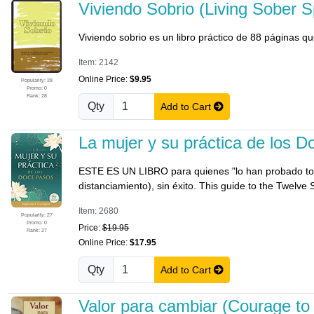
Viviendo Sobrio (Living Sober S
Viviendo sobrio es un libro práctico de 88 páginas 
Item: 2142
Online Price:
$9.95
Popularity: 28
Promo: 0
Rank: 28
Qty
Add to Cart
La mujer y su práctica de los
ESTE ES UN LIBRO para quienes "lo han probado todo¿
distanciamiento), sin éxito. This guide to the Twelve 
Item: 2680
Popularity: 27
Promo: 0
Price:
$19.95
Rank: 27
Online Price:
$17.95
Qty
Add to Cart
Valor para cambiar (Courage to