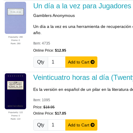
Un día a la vez para Jugadore
Gamblers Anonymous
Un día a la vez es una herramienta de recuperación e
año.
Popularity: 280
Promo: 0
Item: 4735
Rank: 280
Online Price:
$12.95
Qty
Add to Cart
Veinticuatro horas al día (Twe
Es la versión en español de un pilar en la literatura
Item: 1095
Price:
$18.95
Popularity: 122
Online Price:
$17.05
Promo: 0
Rank: 122
Qty
Add to Cart