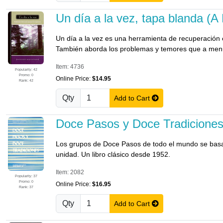
Un día a la vez, tapa blanda (A
Un día a la vez es una herramienta de recuperación e
También aborda los problemas y temores que a menu
Item: 4736
Popularity: 42
Promo: 0
Online Price:
$14.95
Rank: 42
Qty
Add to Cart
Doce Pasos y Doce Tradiciones
Los grupos de Doce Pasos de todo el mundo se basan 
unidad. Un libro clásico desde 1952.
Item: 2082
Popularity: 37
Promo: 0
Online Price:
$16.95
Rank: 37
Qty
Add to Cart