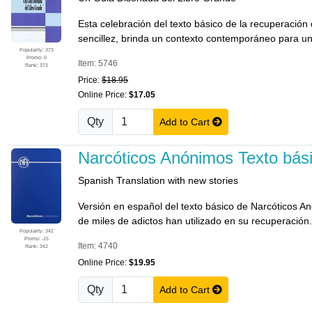
Esta celebración del texto básico de la recuperació
sencillez, brinda un contexto contemporáneo para un
Popularity: 373
Promo: 0
Item: 5746
Rank: 373
Price:
$18.95
Online Price:
$17.05
Qty
Add to Cart
Narcóticos Anónimos Texto bás
Spanish Translation with new stories
Versión en español del texto básico de Narcóticos Anó
de miles de adictos han utilizado en su recuperación.
Popularity: 342
Promo: -15
Item: 4740
Rank: 342
Online Price:
$19.95
Qty
Add to Cart