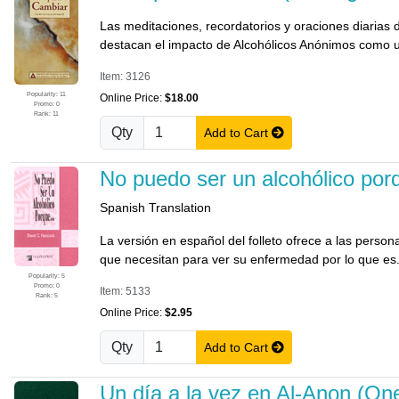
Las meditaciones, recordatorios y oraciones diarias d
destacan el impacto de Alcohólicos Anónimos como un
Item: 3126
Popularity: 11
Online Price:
$18.00
Promo: 0
Rank: 11
Qty
Add to Cart
No puedo ser un alcohólico por
Spanish Translation
La versión en español del folleto ofrece a las pers
que necesitan para ver su enfermedad por lo que es
Popularity: 5
Promo: 0
Item: 5133
Rank: 5
Online Price:
$2.95
Qty
Add to Cart
Un día a la vez en Al-Anon (On