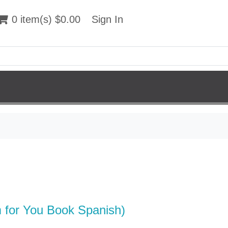
 item(s) $0.00
0 item(s) $0.00
Sign In
Sign In
 for You Book Spanish)