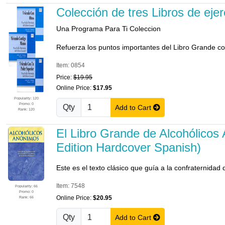
Colección de tres Libros de ej
Una Programa Para Ti Coleccion
Refuerza los puntos importantes del Libro Grande co
Item: 0854
Price:
$19.95
Online Price:
$17.95
Popularity: 120
Promo: 0
Qty
Add to Cart
Rank: 120
El Libro Grande de Alcohólicos
Edition Hardcover Spanish)
Este es el texto clásico que guía a la confraternidad
Item: 7548
Popularity: 66
Promo: 0
Online Price:
$20.95
Rank: 66
Qty
Add to Cart