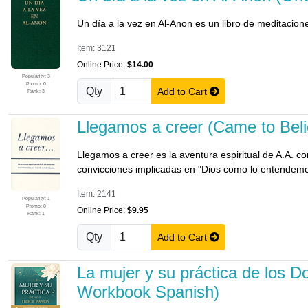
Un día a la vez en Al-Anon es un libro de meditacione
Item: 3121
Online Price:
$14.00
Popularity: 3
Promo: 0
Qty
Add to Cart
Rank: 3
Llegamos a creer (Came to Bel
Llegamos a creer es la aventura espiritual de A.A. 
convicciones implicadas en "Dios como lo entendemo
Item: 2141
Popularity: 1
Promo: 0
Online Price:
$9.95
Rank: 1
Qty
Add to Cart
La mujer y su práctica de los 
Workbook Spanish)