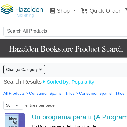
Shop
Quick Order
Shop
0
Hazelden Bookstore Product Search
Change Category
Search Results
Sorted by: Popularity
All Products
> Consumer-Spanish-Titles >
Consumer-Spanish-Titles
entries per page
Un programa para ti (A Program
Un Guia Disenada del Libro Grande