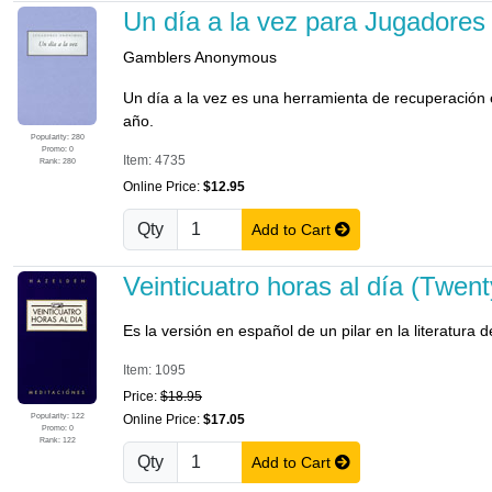
Un día a la vez para Jugadore
Gamblers Anonymous
Un día a la vez es una herramienta de recuperación e
año.
Popularity: 280
Promo: 0
Item: 4735
Rank: 280
Online Price:
$12.95
Qty
Add to Cart
Veinticuatro horas al día (Twe
Es la versión en español de un pilar en la literatura
Item: 1095
Price:
$18.95
Popularity: 122
Online Price:
$17.05
Promo: 0
Rank: 122
Qty
Add to Cart