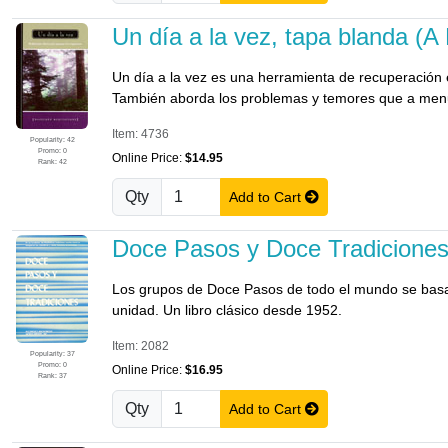
Un día a la vez, tapa blanda (A
Un día a la vez es una herramienta de recuperación e
También aborda los problemas y temores que a menu
Item: 4736
Popularity: 42
Promo: 0
Online Price:
$14.95
Rank: 42
Qty
Add to Cart
Doce Pasos y Doce Tradiciones
Los grupos de Doce Pasos de todo el mundo se basan 
unidad. Un libro clásico desde 1952.
Item: 2082
Popularity: 37
Promo: 0
Online Price:
$16.95
Rank: 37
Qty
Add to Cart