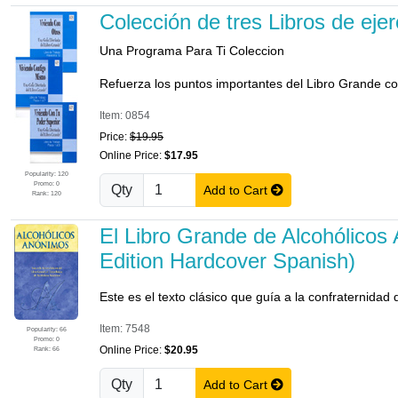
Colección de tres Libros de ej
Una Programa Para Ti Coleccion
Refuerza los puntos importantes del Libro Grande co
Item: 0854
Price:
$19.95
Online Price:
$17.95
Popularity: 120
Promo: 0
Qty
Add to Cart
Rank: 120
El Libro Grande de Alcohólicos
Edition Hardcover Spanish)
Este es el texto clásico que guía a la confraternidad
Item: 7548
Popularity: 66
Promo: 0
Online Price:
$20.95
Rank: 66
Qty
Add to Cart