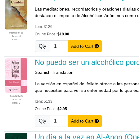
Las meditaciones, recordatorios y oraciones diarias d
destacan el impacto de Alcohólicos Anónimos como un
Item: 3126
Popularity: 11
Online Price:
$18.00
Promo: 0
Rank: 11
Qty
Add to Cart
No puedo ser un alcohólico por
Spanish Translation
La versión en español del folleto ofrece a las pers
que necesitan para ver su enfermedad por lo que es
Popularity: 5
Promo: 0
Item: 5133
Rank: 5
Online Price:
$2.95
Qty
Add to Cart
Un día a la vez en Al-Anon (On