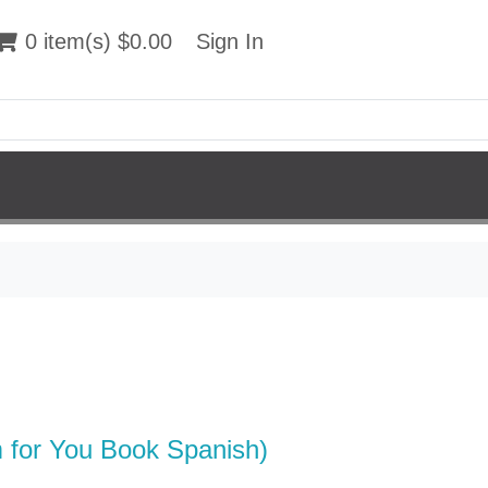
 item(s) $0.00
0 item(s) $0.00
Sign In
Sign In
 for You Book Spanish)