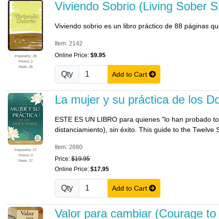
Viviendo Sobrio (Living Sober S
Viviendo sobrio es un libro práctico de 88 páginas 
Item: 2142
Online Price:
$9.95
Popularity: 28
Promo: 0
Rank: 28
Qty
Add to Cart
La mujer y su práctica de los
ESTE ES UN LIBRO para quienes "lo han probado todo¿
distanciamiento), sin éxito. This guide to the Twelve 
Item: 2680
Popularity: 27
Promo: 0
Price:
$19.95
Rank: 27
Online Price:
$17.95
Qty
Add to Cart
Valor para cambiar (Courage to