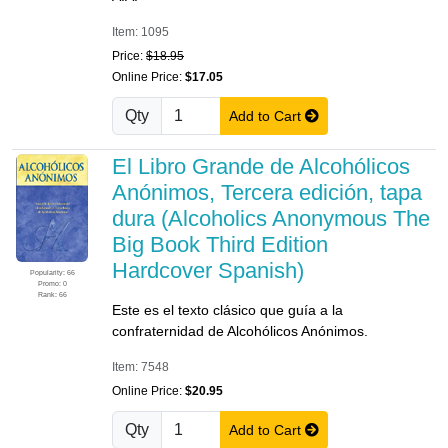
Item: 1095
Price:
$18.95
Online Price:
$17.05
Qty
Add to Cart
El Libro Grande de Alcohólicos
Anónimos, Tercera edición, tapa
dura (Alcoholics Anonymous The
Big Book Third Edition
Hardcover Spanish)
Popularity: 66
Promo: 0
Rank: 66
Este es el texto clásico que guía a la
confraternidad de Alcohólicos Anónimos.
Item: 7548
Online Price:
$20.95
Qty
Add to Cart