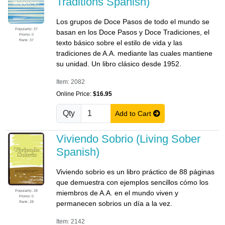
Traditions Spanish)
Los grupos de Doce Pasos de todo el mundo se
Popularity: 37
basan en los Doce Pasos y Doce Tradiciones, el
Promo: 0
Rank: 37
texto básico sobre el estilo de vida y las
tradiciones de A.A. mediante las cuales mantiene
su unidad. Un libro clásico desde 1952.
Item: 2082
Online Price:
$16.95
Qty
Add to Cart
Viviendo Sobrio (Living Sober
Spanish)
Viviendo sobrio es un libro práctico de 88 páginas
que demuestra con ejemplos sencillos cómo los
Popularity: 28
miembros de A.A. en el mundo viven y
Promo: 0
Rank: 28
permanecen sobrios un día a la vez.
Item: 2142