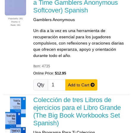
a Time Gamblers Anonymous
Softcover) Spanish
Popularity: 281
Gamblers Anonymous
Promo: 0
Rank: 281
Un día a la vez es una herramienta de
recuperación esencial para los jugadores
compulsivos, con reflexiones y oraciones diarias
que ofrecen esperanza, apoyo y orientación
durante todo el año.
Item: 4735
Online Price:
$12.95
Qty
Add to Cart
Colección de tres Libros de
ejercicios para el Libro Grande
(The Big Book Workbooks Set
Spanish)
Una Programa Para Ti Coleccion