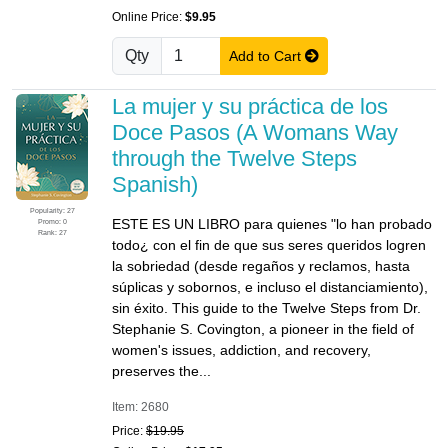
Online Price:
$9.95
Qty
Add to Cart
La mujer y su práctica de los
Doce Pasos (A Womans Way
through the Twelve Steps
Spanish)
Popularity: 27
ESTE ES UN LIBRO para quienes "lo han probado
Promo: 0
Rank: 27
todo¿ con el fin de que sus seres queridos logren
la sobriedad (desde regaños y reclamos, hasta
súplicas y sobornos, e incluso el distanciamiento),
sin éxito. This guide to the Twelve Steps from Dr.
Stephanie S. Covington, a pioneer in the field of
women's issues, addiction, and recovery,
preserves the...
Item: 2680
Price:
$19.95