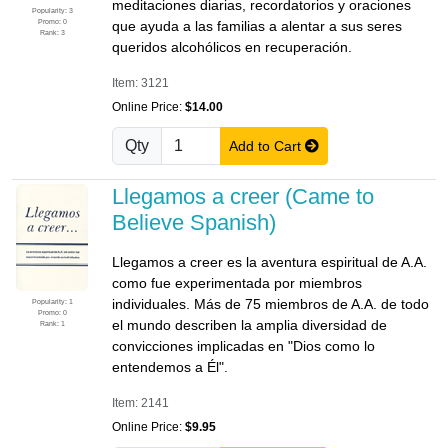
meditaciones diarias, recordatorios y oraciones
Popularity: 3
Promo: 0
que ayuda a las familias a alentar a sus seres
Rank: 3
queridos alcohólicos en recuperación.
Item: 3121
Online Price:
$14.00
Qty
Add to Cart
Llegamos a creer (Came to
Believe Spanish)
Llegamos a creer es la aventura espiritual de A.A.
como fue experimentada por miembros
individuales. Más de 75 miembros de A.A. de todo
Popularity: 1
Promo: 0
el mundo describen la amplia diversidad de
Rank: 1
convicciones implicadas en "Dios como lo
entendemos a Él".
Item: 2141
Online Price:
$9.95