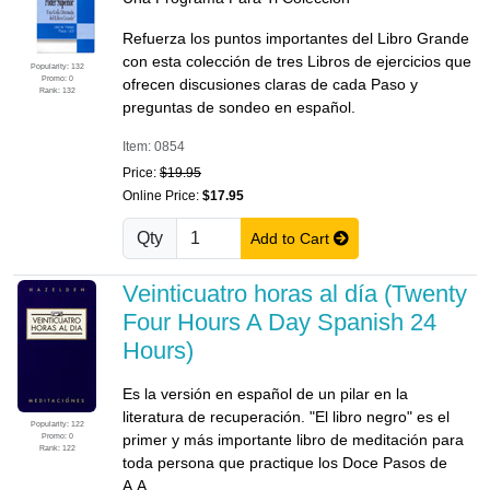
Refuerza los puntos importantes del Libro Grande
con esta colección de tres Libros de ejercicios que
Popularity: 132
Promo: 0
ofrecen discusiones claras de cada Paso y
Rank: 132
preguntas de sondeo en español.
Item: 0854
Price:
$19.95
Online Price:
$17.95
Qty
Add to Cart
Veinticuatro horas al día (Twenty
Four Hours A Day Spanish 24
Hours)
Es la versión en español de un pilar en la
literatura de recuperación. "El libro negro" es el
Popularity: 122
Promo: 0
primer y más importante libro de meditación para
Rank: 122
toda persona que practique los Doce Pasos de
A.A.